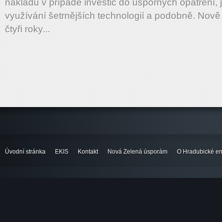
nákladů v případě investic do úsporných opatření, j
využívání šetrnějších technologií a podobně. Nov
čtyři roky...
Úvodní stránka
EKIS
Kontakt
Nová Zelená úsporám
O Hradubické en