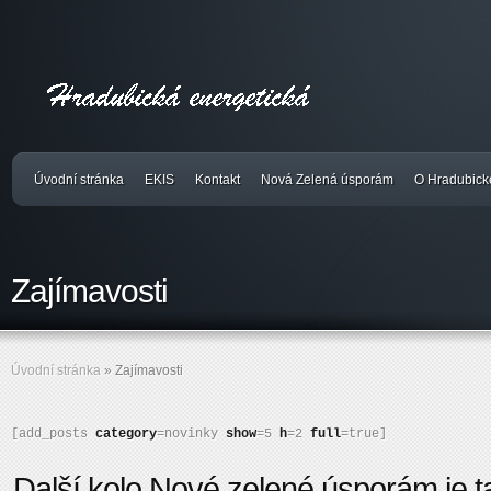
Úvodní stránka
EKIS
Kontakt
Nová Zelená úsporám
O Hradubick
Zajímavosti
Úvodní stránka
»
Zajímavosti
[add_posts 
category
=novinky 
show
=5 
h
=2 
full
=true]
Další kolo Nové zelené úsporám je t