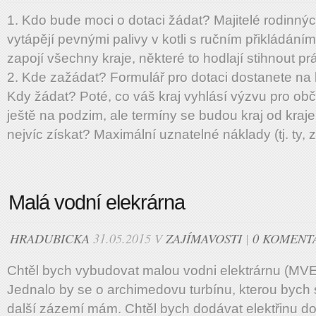
1. Kdo bude moci o dotaci žádat? Majitelé rodinnýc
vytápějí pevnými palivy v kotli s ručním přikládán
zapojí všechny kraje, některé to hodlají stihnout p
2. Kde zažádat? Formulář pro dotaci dostanete na 
Kdy žádat? Poté, co váš kraj vyhlásí výzvu pro ob
ještě na podzim, ale termíny se budou kraj od kraje li
nejvíc získat? Maximální uznatelné náklady (tj. ty, z
Malá vodní elekrárna
HRADUBICKA
31.05.2015 V
ZAJÍMAVOSTI
|
0 KOMENT
Chtěl bych vybudovat malou vodni elektrárnu (MV
Jednalo by se o archimedovu turbínu, kterou bych s
další zázemí mám. Chtěl bych dodávat elektřinu do 