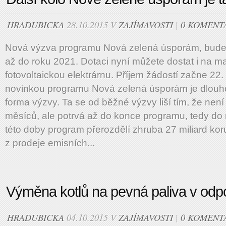
HRADUBICKA
28.10.2015 V
ZAJÍMAVOSTI
|
0 KOMENT
Nová výzva programu Nová zelená úsporám, bude k
až do roku 2021. Dotaci nyní můžete dostat i na ma
fotovoltaickou elektrárnu. Příjem žádostí začne 22
novinkou programu Nová zelená úsporám je dlouho
forma výzvy. Ta se od běžné výzvy liší tím, že nen
měsíců, ale potrvá až do konce programu, tedy d
této doby program přerozdělí zhruba 27 miliard ko
z prodeje emisních...
Výměna kotlů na pevná paliva v odp
HRADUBICKA
04.10.2015 V
ZAJÍMAVOSTI
|
0 KOMENT