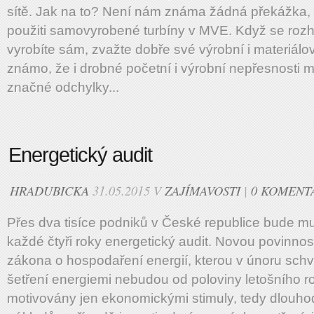
sítě. Jak na to? Není nám známa žádná překážka, k
použiti samovyrobené turbíny v MVE. Když se rozho
vyrobíte sám, zvažte dobře své výrobní i materiálo
známo, že i drobné početní i výrobní nepřesnosti 
značné odchylky...
Energetický audit
HRADUBICKA
31.05.2015 V
ZAJÍMAVOSTI
|
0 KOMENT
Přes dva tisíce podniků v České republice bude m
každé čtyři roky energetický audit. Novou povinnos
zákona o hospodaření energií, kterou v únoru schvál
šetření energiemi nebudou od poloviny letošního r
motivovány jen ekonomickými stimuly, tedy dlouh